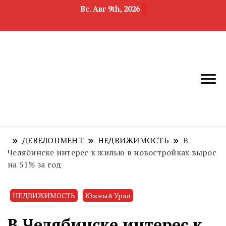
Вс. Авг 9th, 2026
новости
Челябинск и
девелопмента,
Челябинская
строительства и
область
недвижимости
ДЕВЕЛОПМЕНТ
НЕДВИЖИМОСТЬ
В
Челябинске интерес к жилью в новостройках вырос
на 51% за год
НЕДВИЖИМОСТЬ
Южный Урал
В Челябинске интерес к