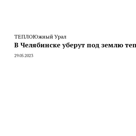
ТЕПЛО
Южный Урал
В Челябинске уберут под землю т
29.05.2023
By
CHELINDUSTRY