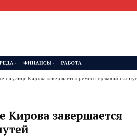
мента, строительства и недвижимости
 Челябинская область
РЕДА
ФИНАНСЫ
РАБОТА
ке на улице Кирова завершается ремонт трамвайных пу
е Кирова завершается
путей