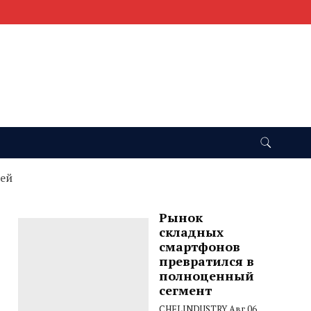
тей
Рынок
складных
смартфонов
превратился в
полноценный
сегмент
CHELINDUSTRY
Авг 06,