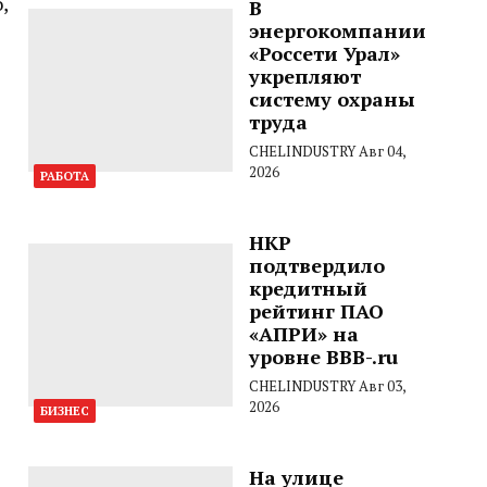
,
В
энергокомпании
«Россети Урал»
укрепляют
систему охраны
труда
CHELINDUSTRY
Авг 04,
2026
РАБОТА
НКР
подтвердило
кредитный
рейтинг ПАО
«АПРИ» на
уровне BBB-.ru
CHELINDUSTRY
Авг 03,
2026
БИЗНЕС
На улице