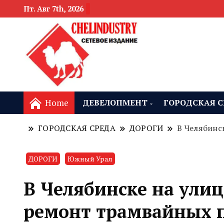
Пт. Авг 7th, 2026
новости девелоп
Челябинск и
Home
ДЕВЕЛОПМЕНТ
ГОРОДСКАЯ С
ГОРОДСКАЯ СРЕДА
ДОРОГИ
В Челябинс
ДОРОГИ
Южный Урал
В Челябинске на улиц
ремонт трамвайных 