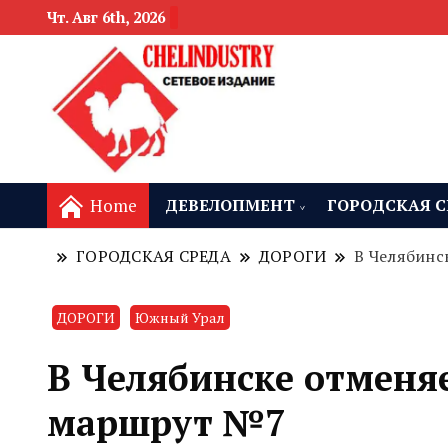
Чт. Авг 6th, 2026
новости девелоп
Челябинск и
Home
ДЕВЕЛОПМЕНТ
ГОРОДСКАЯ С
ГОРОДСКАЯ СРЕДА
ДОРОГИ
В Челябинс
ДОРОГИ
Южный Урал
В Челябинске отменя
маршрут №7