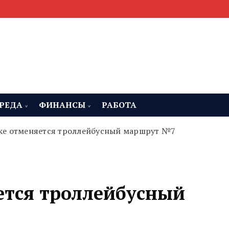
мента, строительства и недвижимости
 Челябинская область
РЕДА
ФИНАНСЫ
РАБОТА
ке отменяется троллейбусный маршрут №7
ется троллейбусный