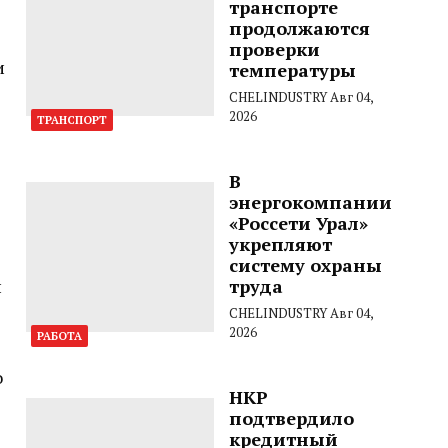
транспорте
продолжаются
проверки
и
температуры
CHELINDUSTRY
Авг 04,
2026
ТРАНСПОРТ
В
энергокомпании
«Россети Урал»
укрепляют
систему охраны
и
труда
CHELINDUSTRY
Авг 04,
2026
РАБОТА
о
НКР
подтвердило
кредитный