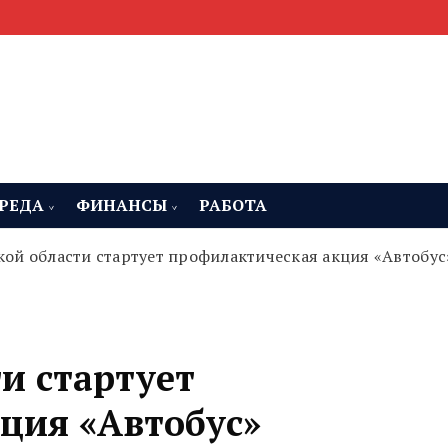
мента, строительства и недвижимости
 Челябинская область
РЕДА
ФИНАНСЫ
РАБОТА
кой области стартует профилактическая акция «Автобус
и стартует
ция «Автобус»