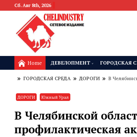
Сб. Авг 8th, 2026
новости девелоп
Челябинск и
Home
ДЕВЕЛОПМЕНТ
ГОРОДСКАЯ С
ГОРОДСКАЯ СРЕДА
ДОРОГИ
В Челябинс
ДОРОГИ
Южный Урал
В Челябинской област
профилактическая ак