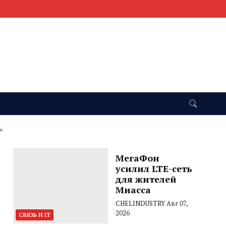
»
МегаФон
усилил LTE-сеть
для жителей
Миасса
CHELINDUSTRY
Авг 07,
2026
СВЯЗЬ И IT