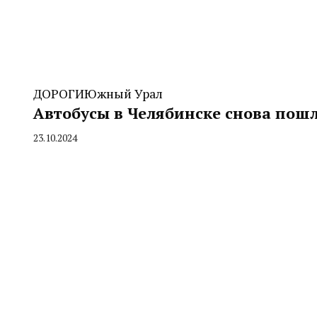
ДОРОГИ
Южный Урал
Автобусы в Челябинске снова пошл
23.10.2024
By
CHELINDUSTRY