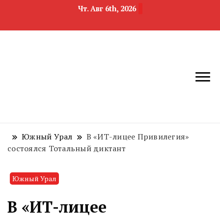
Чт. Авг 6th, 2026
новости
Челябинск и
девелопмента,
Челябинская
строительства и
область
недвижимости
Южный Урал
В «ИТ-лицее Привилегия»
состоялся Тотальный диктант
Южный Урал
В «ИТ-лицее