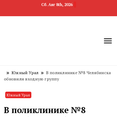
Сб. Авг 8th, 2026
новости
Челябинск и
девелопмента,
Челябинская
строительства и
область
недвижимости
Южный Урал
В поликлинике №8 Челябинска
обновили входную группу
Южный Урал
В поликлинике №8