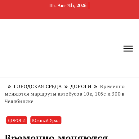
Пт. Авг 7th, 2026
новости
Челябинск и
девелопмента,
Челябинская
строительства и
область
недвижимости
ГОРОДСКАЯ СРЕДА
ДОРОГИ
Временно
меняются маршруты автобусов 10к, 105с и 300 в
Челябинске
ДОРОГИ
Южный Урал
Временно меняются