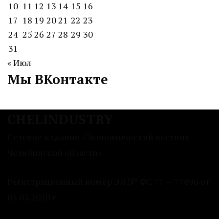
10
11
12
13
14
15
16
17
18
19
20
21
22
23
24
25
26
27
28
29
30
31
« Июл
Мы ВКонтакте
CHELINDUSTRY
Сетевое издание «Экономический вестник
Челябинской области»
Регистрационный номер ЭЛ № ФС 77 — 77896 от
03.03.2020 г.