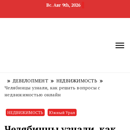
Вс. Авг 9th, 2026
новости
Челябинск и
девелопмента,
Челябинская
строительства и
область
недвижимости
ДЕВЕЛОПМЕНТ
НЕДВИЖИМОСТЬ
Челябинцы узнали, как решать вопросы с
недвижимостью онлайн
НЕДВИЖИМОСТЬ
Южный Урал
Челябинцы узнали, как