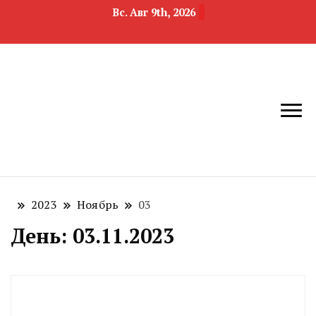
Вс. Авг 9th, 2026
новости
Челябинск и
девелопмента,
Челябинская
строительства и
область
недвижимости
2023
Ноябрь
03
День:
03.11.2023