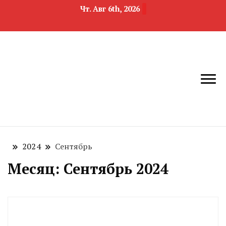
Чт. Авг 6th, 2026
новости
Челябинск и
девелопмента,
Челябинская
строительства и
область
недвижимости
2024
Сентябрь
Месяц:
Сентябрь 2024