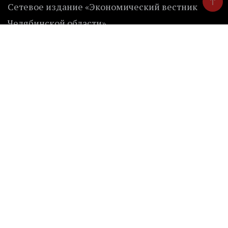
Сетевое издание «Экономический вестник
Челябинской области»
Регистрационный номер ЭЛ № ФС 77 — 77896 от
03.03.2020 г.
Регистрирующий орган: Федеральная служба по
надзору в сфере связи, информационных
технологий и массовых коммуникаций.
Учредитель: Куделенский Олег Владимирович.