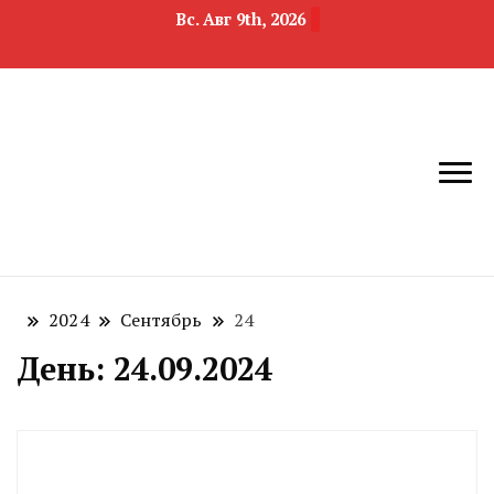
Вс. Авг 9th, 2026
новости
Челябинск и
девелопмента,
Челябинская
строительства и
область
недвижимости
2024
Сентябрь
24
День:
24.09.2024