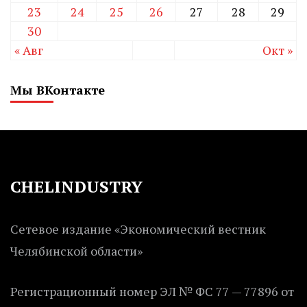
23
24
25
26
27
28
29
30
« Авг
Окт »
Мы ВКонтакте
CHELINDUSTRY
Сетевое издание «Экономический вестник
Челябинской области»
Регистрационный номер ЭЛ № ФС 77 — 77896 от