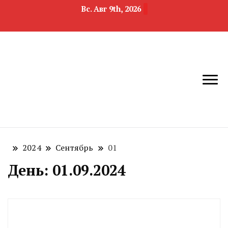
Вс. Авг 9th, 2026
новости
Челябинск и
девелопмента,
Челябинская
строительства и
область
недвижимости
2024
Сентябрь
01
День:
01.09.2024