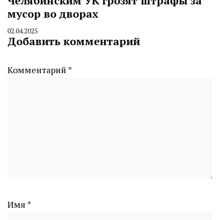
Челябинским УК грозят штрафы за
мусор во дворах
02.04.2025
By
Добавить комментарий
CHELINDUSTRY
Комментарий
*
Имя
*