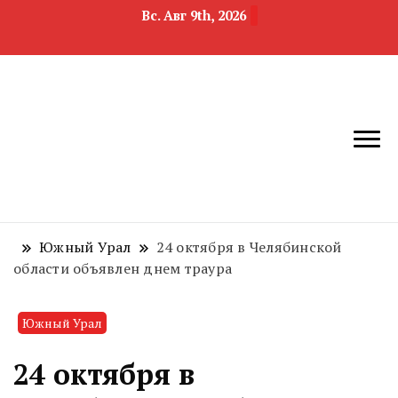
Вс. Авг 9th, 2026
новости
Челябинск и
девелопмента,
Челябинская
строительства и
область
недвижимости
Южный Урал
24 октября в Челябинской
области объявлен днем траура
Южный Урал
24 октября в