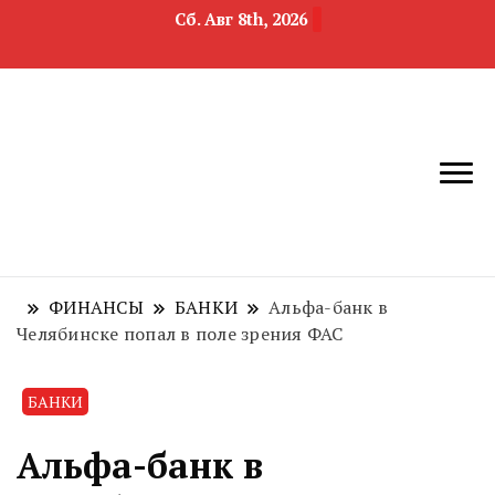
Сб. Авг 8th, 2026
новости
Челябинск и
девелопмента,
Челябинская
строительства и
область
недвижимости
ФИНАНСЫ
БАНКИ
Альфа-банк в
Челябинске попал в поле зрения ФАС
БАНКИ
Альфа-банк в