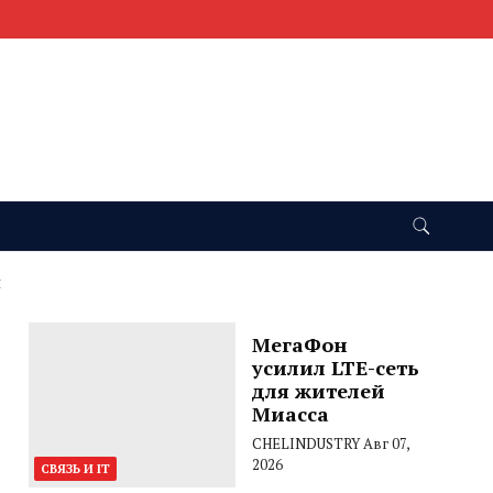
и
МегаФон
усилил LTE-сеть
для жителей
Миасса
CHELINDUSTRY
Авг 07,
2026
СВЯЗЬ И IT