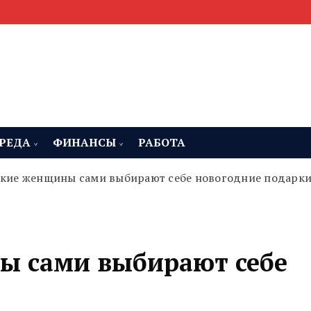
мента, строительства и недвижимости
 Челябинская область
РЕДА
ФИНАНСЫ
РАБОТА
кие женщины сами выбирают себе новогодние подарк
ы сами выбирают себе