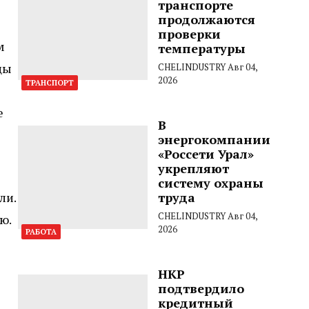
транспорте
продолжаются
проверки
м
температуры
цы
CHELINDUSTRY
Авг 04,
2026
ТРАНСПОРТ
е
В
энергокомпании
«Россети Урал»
укрепляют
систему охраны
ли.
труда
CHELINDUSTRY
Авг 04,
ю.
2026
РАБОТА
НКР
подтвердило
кредитный