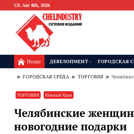
Сб. Авг 8th, 2026
новости девелоп
Челябинск и
Home
ДЕВЕЛОПМЕНТ
ГОРОДСКАЯ С
ГОРОДСКАЯ СРЕДА
ТОРГОВЛЯ
Челябинс
ТОРГОВЛЯ
Южный Урал
Челябинские женщин
новогодние подарки