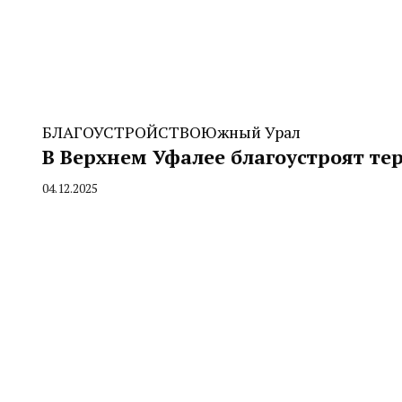
БЛАГОУСТРОЙСТВО
Южный Урал
В Верхнем Уфалее благоустроят т
04.12.2025
By
CHELINDUSTRY