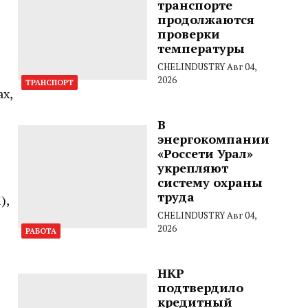
транспорте
продолжаются
проверки
температуры
CHELINDUSTRY
Авг 04,
2026
ТРАНСПОРТ
х,
В
энергокомпании
«Россети Урал»
укрепляют
систему охраны
труда
),
CHELINDUSTRY
Авг 04,
2026
РАБОТА
НКР
подтвердило
кредитный