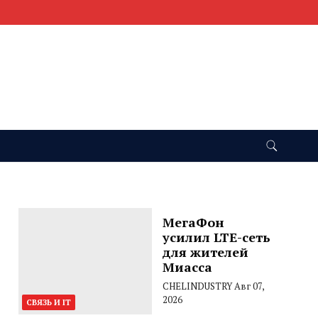
МегаФон
усилил LTE-сеть
для жителей
Миасса
CHELINDUSTRY
Авг 07,
2026
СВЯЗЬ И IT