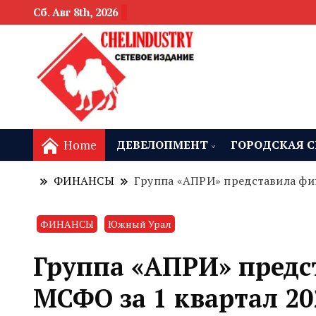
Сб. Авг 8th, 2026
новости девелоп
Челябинск и
Home
ДЕВЕЛОПМЕНТ
ГОРОДСКАЯ С
ФИНАНСЫ
Группа «АПРИ» представила фин
ФИНАНСЫ
Южный Урал
Группа «АПРИ» предс
МСФО за 1 квартал 20