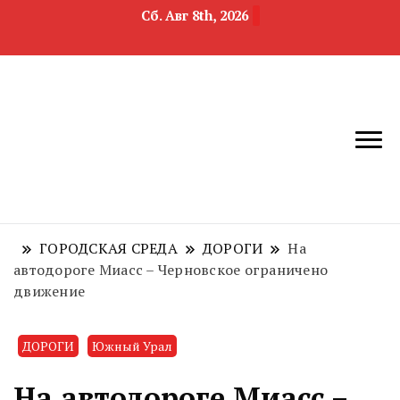
Сб. Авг 8th, 2026
новости
Челябинск и
девелопмента,
Челябинская
строительства и
область
недвижимости
ГОРОДСКАЯ СРЕДА
ДОРОГИ
На
автодороге Миасс – Черновское ограничено
движение
ДОРОГИ
Южный Урал
На автодороге Миасс –