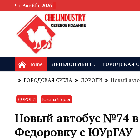
Чт. Авг 6th, 2026
новости девелоп
Челябинск и
Home
ДЕВЕЛОПМЕНТ
ГОРОДСКАЯ С
ГОРОДСКАЯ СРЕДА
ДОРОГИ
Новый авто
ДОРОГИ
Южный Урал
Новый автобус №74 в
Федоровку с ЮУрГАУ