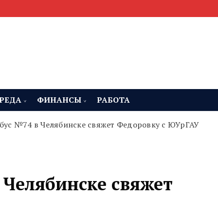
мента, строительства и недвижимости
 Челябинская область
РЕДА
ФИНАНСЫ
РАБОТА
бус №74 в Челябинске свяжет Федоровку с ЮУрГАУ
 Челябинске свяжет