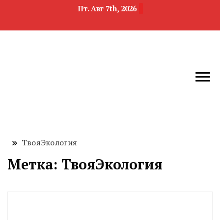
Пт. Авг 7th, 2026
новости
Челябинск и
девелопмента,
Челябинская
строительства и
область
недвижимости
ТвояЭкология
Метка:
ТвояЭкология