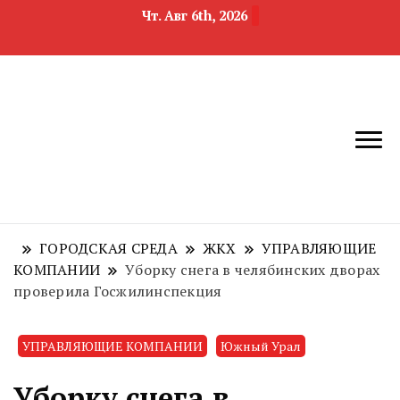
Чт. Авг 6th, 2026
новости
Челябинск и
девелопмента,
Челябинская
строительства и
область
недвижимости
ГОРОДСКАЯ СРЕДА
ЖКХ
УПРАВЛЯЮЩИЕ
КОМПАНИИ
Уборку снега в челябинских дворах
проверила Госжилинспекция
УПРАВЛЯЮЩИЕ КОМПАНИИ
Южный Урал
Уборку снега в