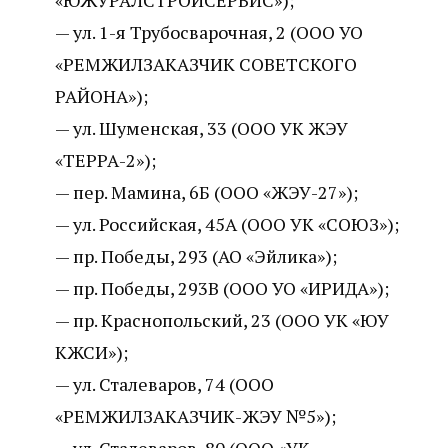
«ЮЖУРАЛСТРОЙСЕРВИС»);
— ул. 1-я Трубосварочная, 2 (ООО УО
«РЕМЖИЛЗАКАЗЧИК СОВЕТСКОГО
РАЙОНА»);
— ул. Шуменская, 33 (ООО УК ЖЭУ
«ТЕРРА-2»);
— пер. Мамина, 6Б (ООО «ЖЭУ-27»);
— ул. Российская, 45А (ООО УК «СОЮЗ»);
— пр. Победы, 293 (АО «Эйлика»);
— пр. Победы, 293В (ООО УО «ИРИДА»);
— пр. Краснопольский, 23 (ООО УК «ЮУ
КЖСИ»);
— ул. Сталеваров, 74 (ООО
«РЕМЖИЛЗАКАЗЧИК-ЖЭУ №5»);