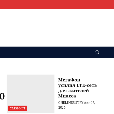
МегаФон
усилил LTE-сеть
для жителей
0
Миасса
CHELINDUSTRY
Авг 07,
2026
СВЯЗЬ И IT