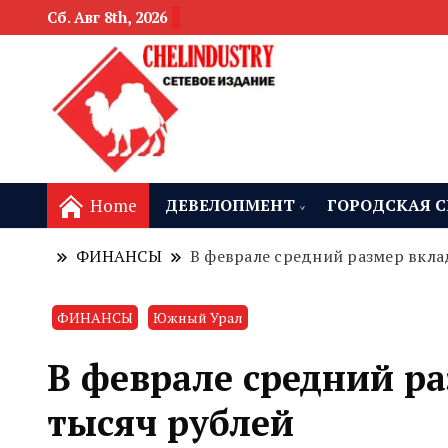
Сб. Авг 8th, 2026
новости девелоп
Челябинск и
Home
ДЕВЕЛОПМЕНТ
ГОРОДСКАЯ С
ФИНАНСЫ
В феврале средний размер вкла
ФИНАНСЫ
Южный Урал
В феврале средний ра
тысяч рублей