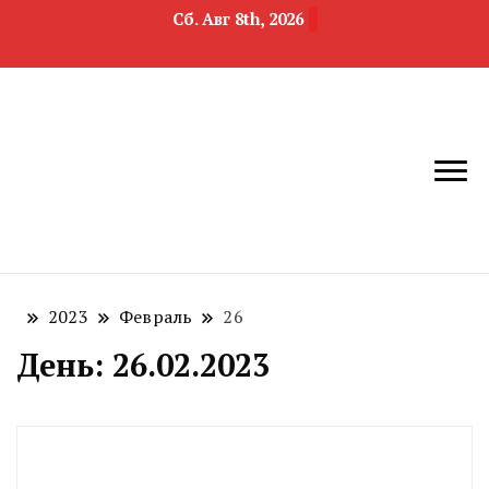
Сб. Авг 8th, 2026
новости
Челябинск и
девелопмента,
Челябинская
строительства и
область
недвижимости
2023
Февраль
26
День:
26.02.2023