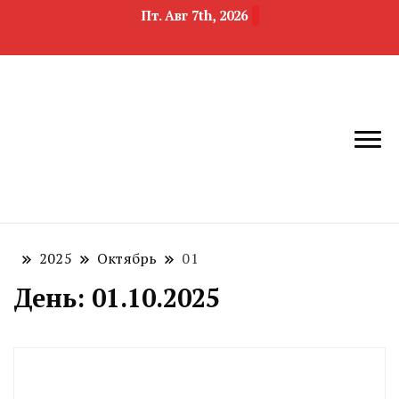
Пт. Авг 7th, 2026
новости
Челябинск и
девелопмента,
Челябинская
строительства и
область
недвижимости
2025
Октябрь
01
День:
01.10.2025