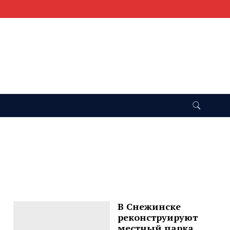
В Снежинске
реконструируют
местный парка