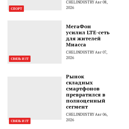
CHELINDUSTRY
Авг 08,
2026
СПОРТ
МегаФон
усилил LTE-сеть
для жителей
Миасса
CHELINDUSTRY
Авг 07,
2026
СВЯЗЬ И IT
Рынок
складных
смартфонов
превратился в
полноценный
сегмент
CHELINDUSTRY
Авг 06,
2026
СВЯЗЬ И IT