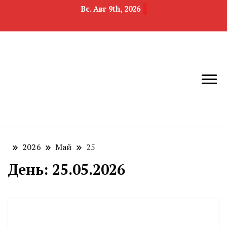
Вс. Авг 9th, 2026
новости
Челябинск и
девелопмента,
Челябинская
строительства и
область
недвижимости
2026
Май
25
День:
25.05.2026