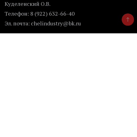
Куделенский О.В.
Телефон: 8 (922) 632-66-40
Эл. почта: chelindustry@bk.ru
Безопасность
Внимание! Отдельные публикации сайта могут
содержать информацию, не предназначенную
для пользователей до 16 лет.
Ресурсы
Каталог предприятий