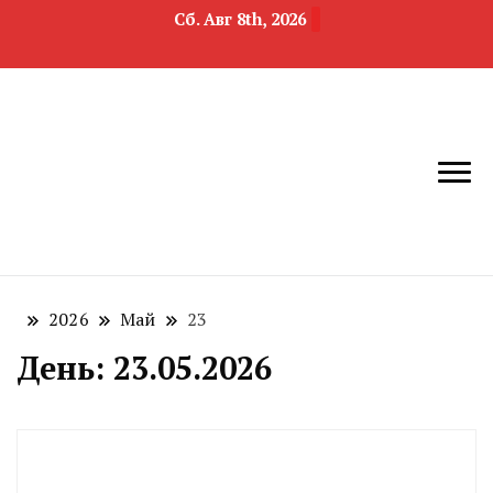
Сб. Авг 8th, 2026
новости
Челябинск и
девелопмента,
Челябинская
строительства и
область
недвижимости
2026
Май
23
День:
23.05.2026