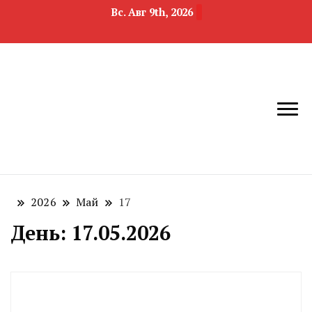
Вс. Авг 9th, 2026
новости
Челябинск и
девелопмента,
Челябинская
строительства и
область
недвижимости
2026
Май
17
День:
17.05.2026