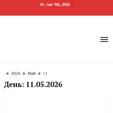
Вс. Авг 9th, 2026
новости
Челябинск и
девелопмента,
Челябинская
строительства и
область
недвижимости
2026
Май
11
День:
11.05.2026