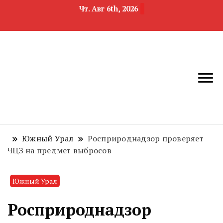
Чт. Авг 6th, 2026
новости
Челябинск и
девелопмента,
Челябинская
строительства и
область
недвижимости
Южный Урал
Росприроднадзор проверяет
ЧЦЗ на предмет выбросов
Южный Урал
Росприроднадзор