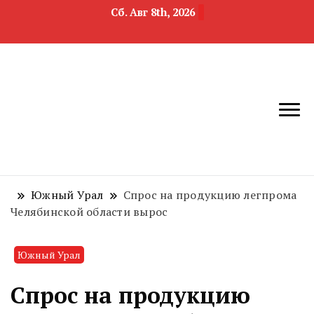
Сб. Авг 8th, 2026
новости
Челябинск и
девелопмента,
Челябинская
строительства и
область
недвижимости
Южный Урал
Спрос на продукцию легпрома
Челябинской области вырос
Южный Урал
Спрос на продукцию