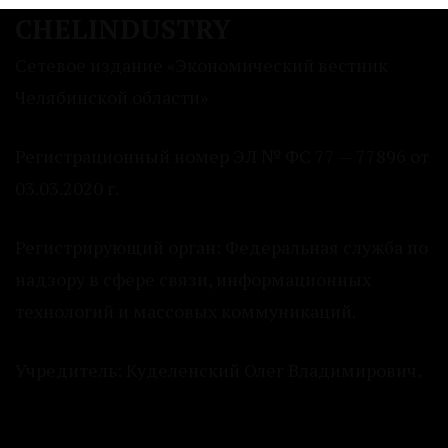
CHELINDUSTRY
Сетевое издание «Экономический вестник
Челябинской области»
Регистрационный номер ЭЛ № ФС 77 — 77896 от
03.03.2020 г.
Регистрирующий орган: Федеральная служба по
надзору в сфере связи, информационных
технологий и массовых коммуникаций.
Учредитель: Куделенский Олег Владимирович.