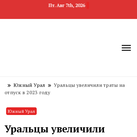
Пт. Авг 7th, 2026
новости
Челябинск и
девелопмента,
Челябинская
строительства и
область
недвижимости
Южный Урал
Уральцы увеличили траты на
отпуск в 2023 году
Южный Урал
Уральцы увеличили