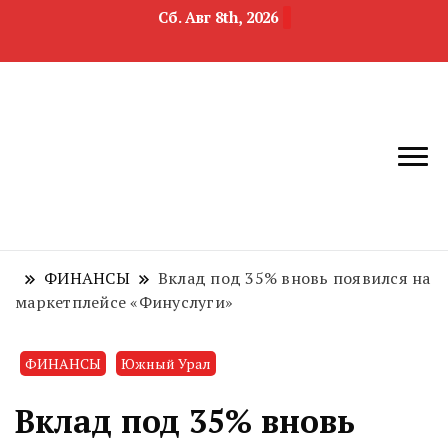
Сб. Авг 8th, 2026
новости
Челябинск и
девелопмента,
Челябинская
строительства и
область
недвижимости
ФИНАНСЫ
Вклад под 35% вновь появился на
маркетплейсе «Финуслуги»
ФИНАНСЫ
Южный Урал
Вклад под 35% вновь