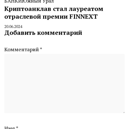
БАНКИ
Южный Урал
Криптоанклав стал лауреатом
отраслевой премии FINNEXT
20.06.2024
By
Добавить комментарий
CHELINDUSTRY
Комментарий
*
Имя
*