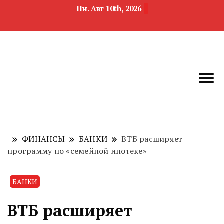
Пн. Авг 10th, 2026
новости
Челябинск и
девелопмента,
Челябинская
строительства и
область
недвижимости
ФИНАНСЫ
БАНКИ
ВТБ расширяет
программу по «семейной ипотеке»
БАНКИ
ВТБ расширяет