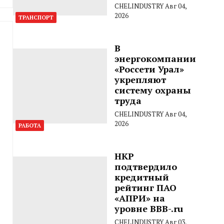
CHELINDUSTRY
Авг 04,
2026
ТРАНСПОРТ
В
энергокомпании
«Россети Урал»
укрепляют
систему охраны
труда
CHELINDUSTRY
Авг 04,
2026
РАБОТА
НКР
подтвердило
кредитный
рейтинг ПАО
«АПРИ» на
уровне BBB-.ru
CHELINDUSTRY
Авг 03,