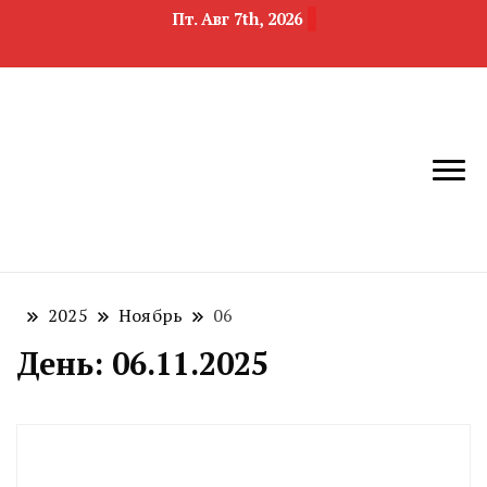
Пт. Авг 7th, 2026
новости
Челябинск и
девелопмента,
Челябинская
строительства и
область
недвижимости
2025
Ноябрь
06
День:
06.11.2025