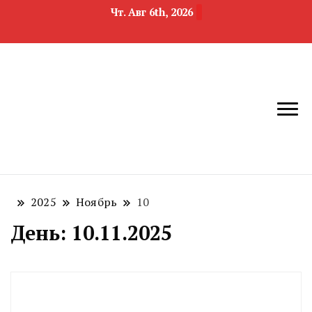
Чт. Авг 6th, 2026
новости
Челябинск и
девелопмента,
Челябинская
строительства и
область
недвижимости
2025
Ноябрь
10
День:
10.11.2025