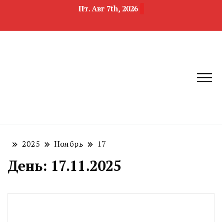
Пт. Авг 7th, 2026
новости
Челябинск и
девелопмента,
Челябинская
строительства и
область
недвижимости
2025
Ноябрь
17
День:
17.11.2025