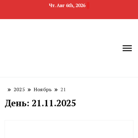
Чт. Авг 6th, 2026
новости
Челябинск и
девелопмента,
Челябинская
строительства и
область
недвижимости
2025
Ноябрь
21
День:
21.11.2025