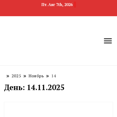
Пт. Авг 7th, 2026
новости
Челябинск и
девелопмента,
Челябинская
строительства и
область
недвижимости
2025
Ноябрь
14
День:
14.11.2025