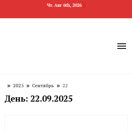
Чт. Авг 6th, 2026
новости
Челябинск и
девелопмента,
Челябинская
строительства и
область
недвижимости
2025
Сентябрь
22
День:
22.09.2025